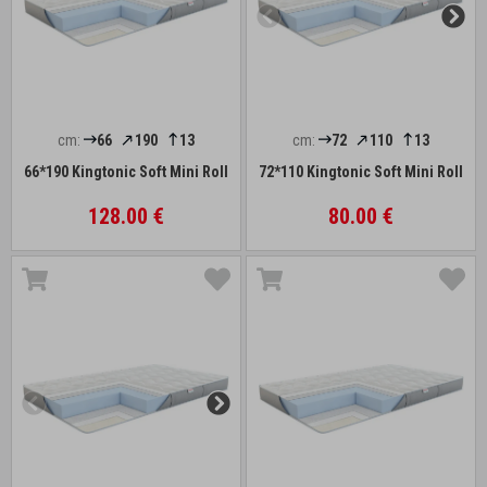
cm:
66
190
13
cm:
72
110
13
66*190 Kingtonic Soft Mini Roll
72*110 Kingtonic Soft Mini Roll
128.00 €
80.00 €