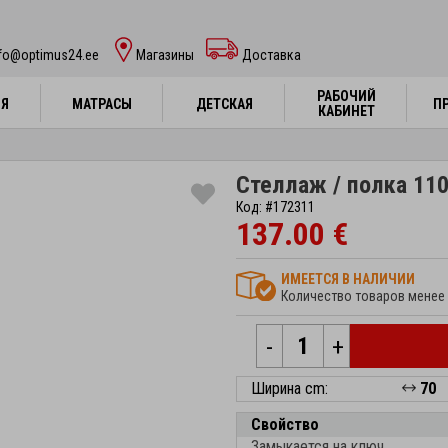
nfo@optimus24.ee
Магазины
Доставка
РАБОЧИЙ
РАБОЧИЙ
НЯ
НЯ
МАТРАСЫ
МАТРАСЫ
ДЕТСКАЯ
ДЕТСКАЯ
П
П
КАБИНЕТ
КАБИНЕТ
Стеллаж / полка 110
Код: #172311
137.00 €
ИМЕЕТСЯ В НАЛИЧИИ
Количество товаров менее 
-
+
Ширина cm:
70
Свойство
Замыкается на ключ