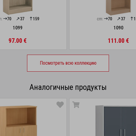
m:
70
37
159
cm:
70
37
1
1099
1090
97.00 €
111.00 €
Посмотреть всю коллекцию
Аналогичные продукты