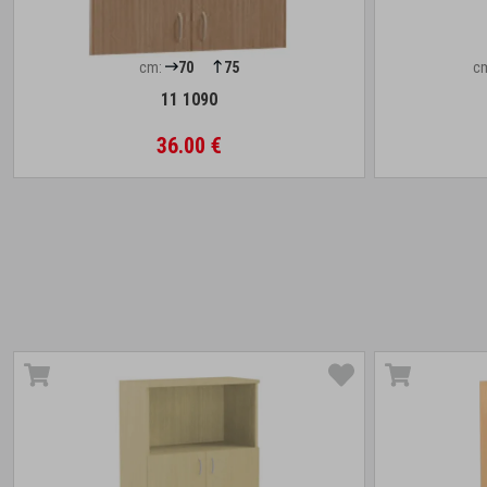
cm:
70
75
c
11 1090
36.00 €