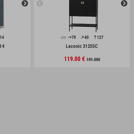
14
cm:
79
40
127
14
Laconic 31255C
119.00 €
191.00€