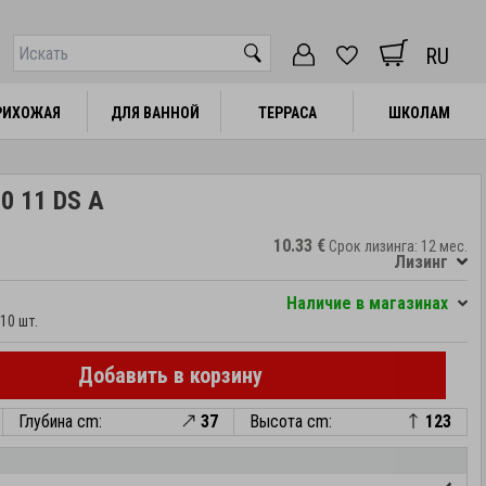
RU
РИХОЖАЯ
РИХОЖАЯ
ДЛЯ ВАННОЙ
ДЛЯ ВАННОЙ
ТЕРРАСА
ТЕРРАСА
ШКОЛАМ
ШКОЛАМ
0 11 DS A
10.33 €
Срок лизинга: 12 мес.
Лизинг
Hаличие в магазинах
10 шт.
Добавить в корзину
Глубина cm:
37
Высота cm:
123