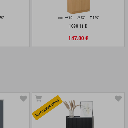
97
cm:
70
37
197
1090 11 D
147.00 €
Выгоднaя цена