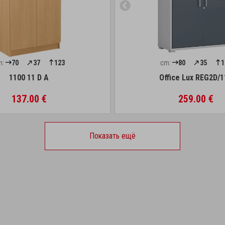
m:
70
37
123
cm:
80
35
1
1100 11 D A
Office Lux REG2D/1
137.00 €
259.00 €
Показать ещё