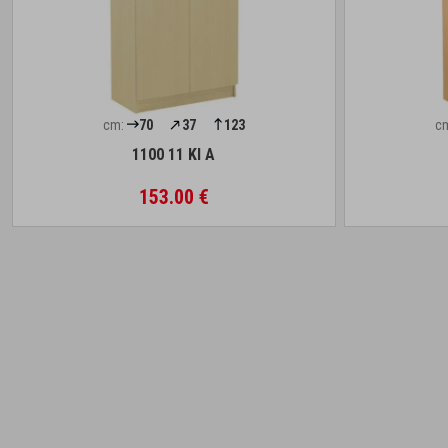
cm:
70
37
123
c
1100 11 Kl A
153.00 €