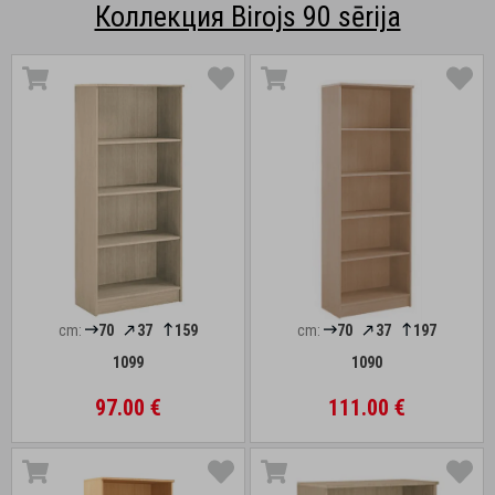
Коллекция Birojs 90 sērija
cm:
70
37
159
cm:
70
37
197
1099
1090
97.00 €
111.00 €