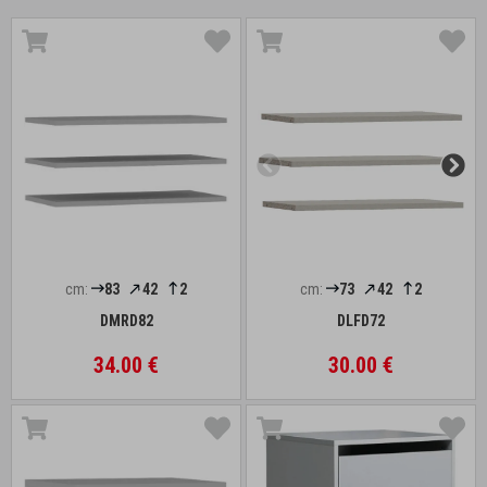
cm:
83
42
2
cm:
73
42
2
DMRD82
DLFD72
34.00 €
30.00 €