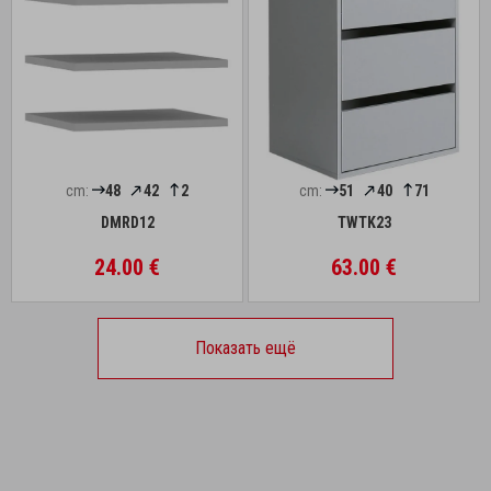
cm:
48
42
2
cm:
51
40
71
DMRD12
TWTK23
24.00 €
63.00 €
Показать ещё