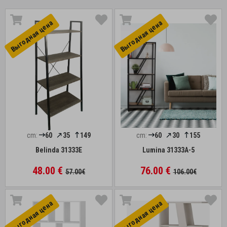
Выгоднaя цена
Выгоднaя цена
cm:
60
35
149
cm:
60
30
155
Belinda 31333E
Lumina 31333A-5
48.00 €
76.00 €
57.00€
106.00€
Выгоднaя цена
Выгоднaя цена