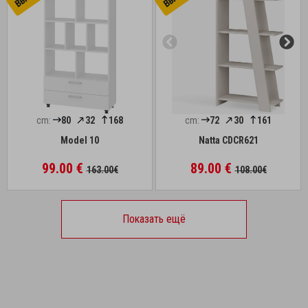
cm:
80
32
168
cm:
72
30
161
Model 10
Natta CDCR621
99.00 €
89.00 €
163.00€
108.00€
Показать ещё