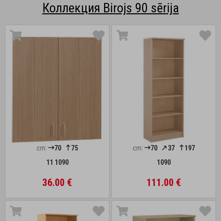
Коллекция Birojs 90 sērija
cm:
70
75
cm:
70
37
197
11 1090
1090
36.00 €
111.00 €