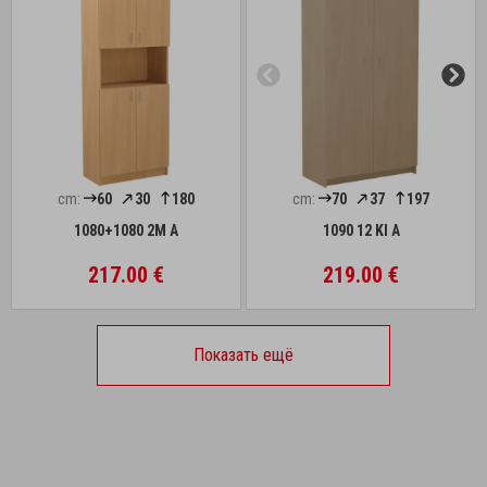
cm:
60
30
180
cm:
70
37
197
1080+1080 2M A
1090 12 Kl A
217.00 €
219.00 €
Показать ещё