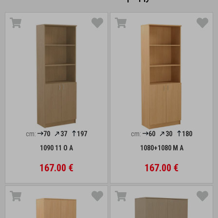
cm:
70
37
197
cm:
60
30
180
1090 11 O A
1080+1080 M A
167.00 €
167.00 €