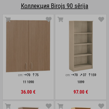
Коллекция Birojs 90 sērija
cm:
70
75
cm:
70
37
159
11 1090
1099
36.00 €
97.00 €