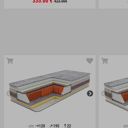
335.00 €
423.00€
cm:
120
195
22
cm