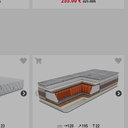
255.00 €
€
321.00€
23
cm:
120
195
22