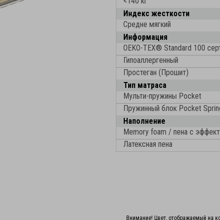
<140 кг
Индекс жесткости
Средне мягкий
Информация
OEKO-TEX® Standard 100 cер
Гипоаллергенный
Простеган (Прошит)
Тип матраса
Мульти-пружины Pocket
Пружинный блок Pocket Sprin
Наполнение
Memory foam / пена с эффек
Латексная пена
Внимание! Цвет, отображаемый на ко