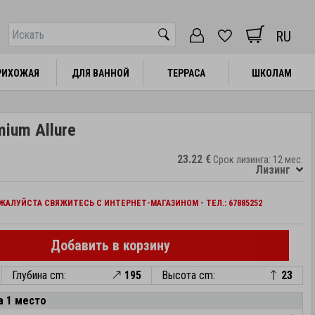
RU
РИХОЖАЯ
РИХОЖАЯ
ДЛЯ ВАННОЙ
ДЛЯ ВАННОЙ
ТЕРРАСА
ТЕРРАСА
ШКОЛАМ
ШКОЛАМ
ium Allure
23.22 €
Срок лизинга: 12 мес.
Лизинг
АЛУЙСТА СВЯЖИТЕСЬ С ИНТЕРНЕТ-МАГАЗИНОМ - ТЕЛ.: 67885252
Добавить в корзину
Глубина cm:
195
Высота cm:
23
а 1 место