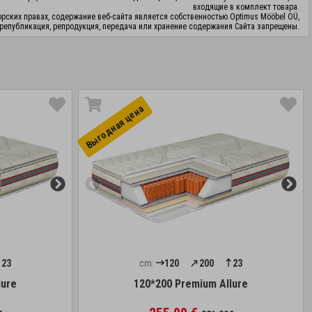
входящие в комплект товара.
орских правах, содержание веб-сайта является собственностью Optimus Mööbel OÜ,
републикация, репродукция, передача или хранение содержания Сайта запрещены.
Выгоднaя цена
23
cm:
120
200
23
lure
120*200 Premium Allure