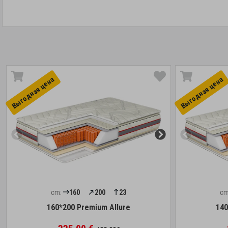
Выгоднaя цена
Выгоднaя цена
cm:
160
200
23
cm
160*200 Premium Allure
140