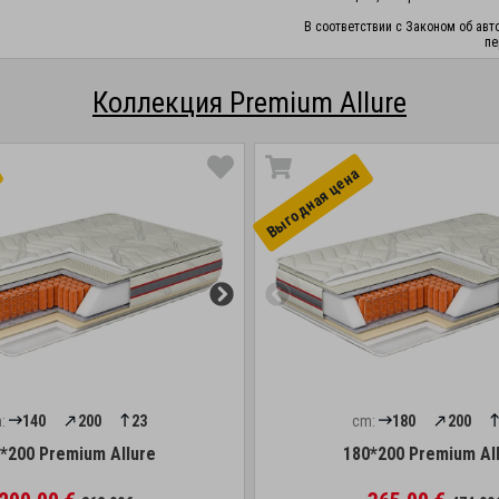
В соответствии с Законом об авт
пе
Коллекция Premium Allure
Выгоднaя цена
:
140
200
23
cm:
180
200
*200 Premium Allure
180*200 Premium Al