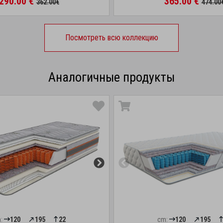
290.00 €
365.00 €
362.00€
474.00
Посмотреть всю коллекцию
Аналогичные продукты
:
120
195
22
cm:
120
195