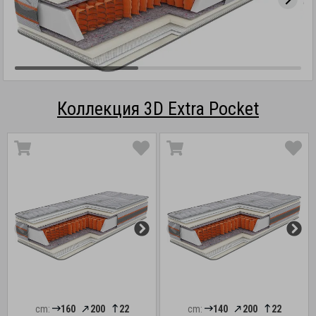
Коллекция 3D Extra Pocket
cm:
160
200
22
cm:
140
200
22