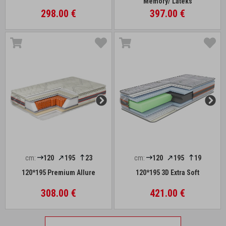
Memory/ Lateks
298.00 €
397.00 €
cm:
120
195
23
cm:
120
195
19
120*195 Premium Allure
120*195 3D Extra Soft
308.00 €
421.00 €