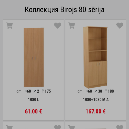
Коллекция Birojs 80 sērija
cm:
60
2
175
cm:
60
30
180
1080 L
1080+1080 M A
61.00 €
167.00 €