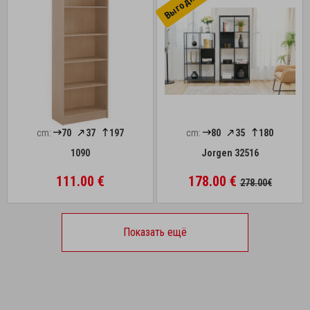
cm:
70
37
197
cm:
80
35
180
1090
Jorgen 32516
111.00 €
178.00 €
278.00€
Показать ещё