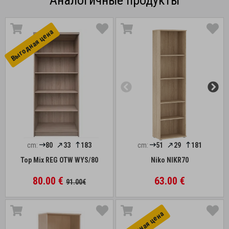
Аналогичные продукты
Выгоднaя цена
cm:
80
33
183
cm:
51
29
181
Top Mix REG OTW WYS/80
Niko NIKR70
80.00 €
63.00 €
91.00€
Выгоднaя цена