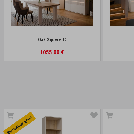
Oak Squere C
1055.00 €
Выгоднaя цена