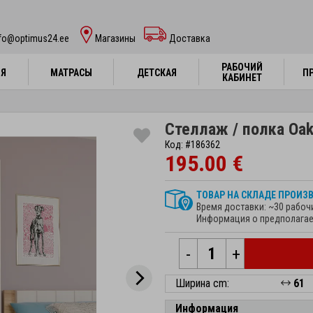
nfo@optimus24.ee
Магазины
Доставка
РАБОЧИЙ
РАБОЧИЙ
НЯ
НЯ
МАТРАСЫ
МАТРАСЫ
ДЕТСКАЯ
ДЕТСКАЯ
П
П
КАБИНЕТ
КАБИНЕТ
Стеллаж / полка Oa
Код: #186362
195.00 €
ТОВАР НА СКЛАДЕ ПРОИЗ
Время доставки: ~30 рабоч
Информация о предполагае
-
+
Ширина cm:
61
Информация