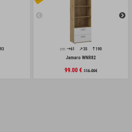
93
cm:
61
35
190
Jamaro WNR82
99.00 €
116.00€