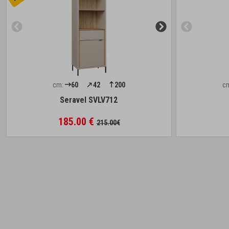
cm:
60
42
200
c
Seravel SVLV712
185.00 €
215.00€