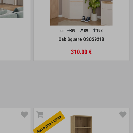
cm:
89
89
198
Oak Squere OSQS921B
310.00 €
Выгоднaя цена