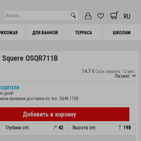
RU
РИХОЖАЯ
РИХОЖАЯ
ДЛЯ ВАННОЙ
ДЛЯ ВАННОЙ
ТЕРРАСА
ТЕРРАСА
ШКОЛАМ
ШКОЛАМ
k Squere OSQR711B
14.7 €
Срок лизинга: 12 мес.
Лизинг
ВОДИТЕЛЯ
их дней
мом времени доставки по тел.:
5646 1150
Добавить в корзину
Глубина cm:
42
Высота cm:
198