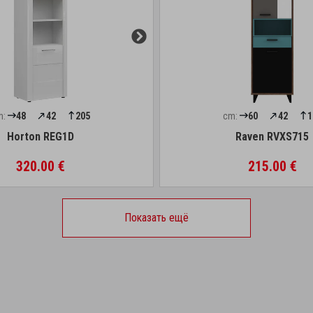
m:
48
42
205
cm:
60
42
1
Horton REG1D
Raven RVXS715
320.00 €
215.00 €
Показать ещё