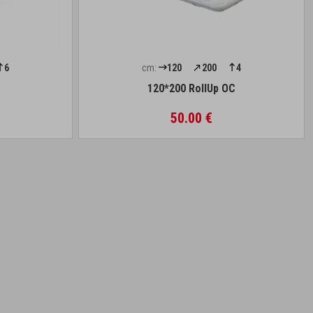
6
cm:
120
200
4
s
120*200 RollUp OC
50.00 €