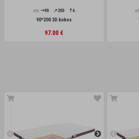
cm:
90
200
6
c
90*200 3D kokos
97.00 €