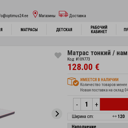
nfo@optimus24.ee
Магазины
Доставка
РАБОЧИЙ
РАБОЧИЙ
НЯ
НЯ
МАТРАСЫ
МАТРАСЫ
ДЕТСКАЯ
ДЕТСКАЯ
П
П
КАБИНЕТ
КАБИНЕТ
Матрас тонкий / нам
Код: #109773
128.00 €
ИМЕЕТСЯ В НАЛИЧИИ
Количество товаров менее 
Новая поставка на склад 0
-
+
Ширина cm:
120
Наполнение