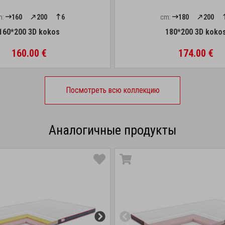
m:
160
200
6
cm:
180
200
160*200 3D kokos
180*200 3D koko
160.00 €
174.00 €
Посмотреть всю коллекцию
Аналогичные продукты