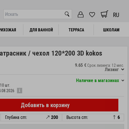
RU
РИХОЖАЯ
РИХОЖАЯ
ДЛЯ ВАННОЙ
ДЛЯ ВАННОЙ
ТЕРРАСА
ТЕРРАСА
ШКОЛАМ
ШКОЛАМ
атрасник / чехол 120*200 3D kokos
9.65 €
Срок лизинга: 12 мес.
Лизинг
Hаличие в магазинах
10 шт.
4.08.2026
Добавить в корзину
Глубина cm:
200
Высота cm:
6