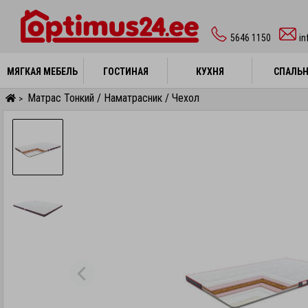
5646 1150
i
МЯГКАЯ МЕБЕЛЬ
МЯГКАЯ МЕБЕЛЬ
ГОСТИНАЯ
ГОСТИНАЯ
КУХНЯ
КУХНЯ
СПАЛЬ
СПАЛЬ
Матрас Тонкий / Наматрасник / Чехол
>