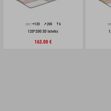
cm:
120
200
6
c
120*200 3D lateks
1
163.00 €