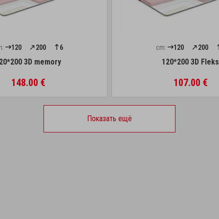
m:
120
200
6
cm:
120
200
20*200 3D memory
120*200 3D Flek
148.00 €
107.00 €
Показать ещё