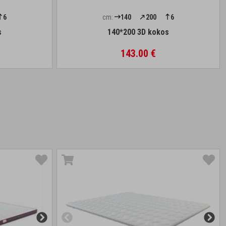
6
cm:
140
200
6
s
140*200 3D kokos
143.00 €