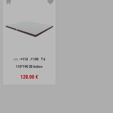
cm:
110
190
6
110*190 3D kokos
128.00 €