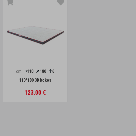
cm:
110
180
6
110*180 3D kokos
123.00 €