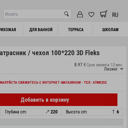
RU
РИХОЖАЯ
РИХОЖАЯ
ДЛЯ ВАННОЙ
ДЛЯ ВАННОЙ
ТЕРРАСА
ТЕРРАСА
ШКОЛАМ
ШКОЛАМ
атрасник / чехол 100*220 3D Fleks
8.97 €
Срок лизинга: 12 мес.
Лизинг
АЛУЙСТА СВЯЖИТЕСЬ С ИНТЕРНЕТ-МАГАЗИНОМ - ТЕЛ.: 67885252
Добавить в корзину
Глубина cm:
220
Высота cm:
6