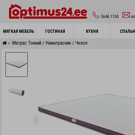
5646 1150
i
МЯГКАЯ МЕБЕЛЬ
МЯГКАЯ МЕБЕЛЬ
ГОСТИНАЯ
ГОСТИНАЯ
КУХНЯ
КУХНЯ
СПАЛЬ
СПАЛЬ
Матрас Тонкий / Наматрасник / Чехол
>