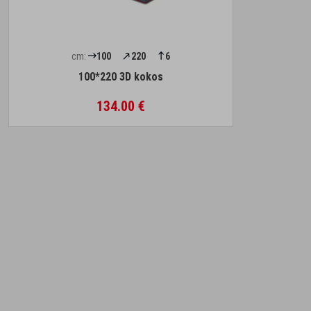
cm:
100
220
6
100*220 3D kokos
134.00 €