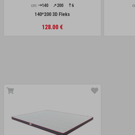
cm:
140
200
6
c
140*200 3D Fleks
128.00 €