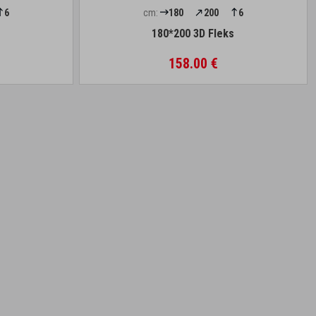
6
cm:
180
200
6
s
180*200 3D Fleks
158.00 €