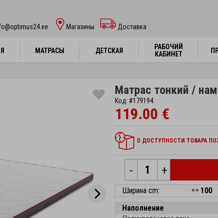
nfo@optimus24.ee
Магазины
Доставка
РАБОЧИЙ
РАБОЧИЙ
НЯ
НЯ
МАТРАСЫ
МАТРАСЫ
ДЕТСКАЯ
ДЕТСКАЯ
П
П
КАБИНЕТ
КАБИНЕТ
Матрас тонкий / нам
Код: #179194
119.00 €
О ДОСТУПНОСТИ ТОВАРА ПОЖ
-
+
Ширина cm:
100
Наполнение