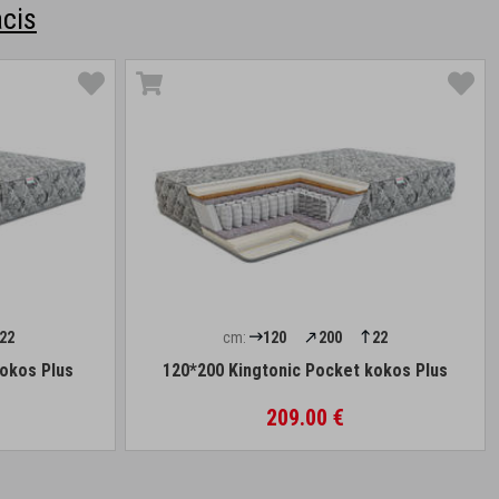
cis
22
cm:
120
200
22
kokos Plus
120*200 Kingtonic Pocket kokos Plus
209.00 €