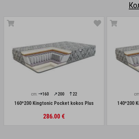
Ко
cm:
160
200
22
cm
160*200 Kingtonic Pocket kokos Plus
140*200 K
286.00 €