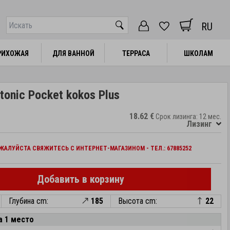
RU
РИХОЖАЯ
РИХОЖАЯ
ДЛЯ ВАННОЙ
ДЛЯ ВАННОЙ
ТЕРРАСА
ТЕРРАСА
ШКОЛАМ
ШКОЛАМ
onic Pocket kokos Plus
18.62 €
Срок лизинга: 12 мес.
Лизинг
АЛУЙСТА СВЯЖИТЕСЬ С ИНТЕРНЕТ-МАГАЗИНОМ - ТЕЛ.: 67885252
Добавить в корзину
Глубина cm:
185
Высота cm:
22
а 1 место