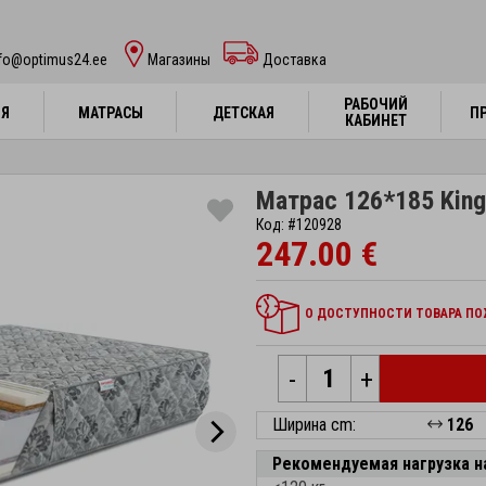
nfo@optimus24.ee
Магазины
Доставка
РАБОЧИЙ
РАБОЧИЙ
НЯ
НЯ
МАТРАСЫ
МАТРАСЫ
ДЕТСКАЯ
ДЕТСКАЯ
П
П
КАБИНЕТ
КАБИНЕТ
Матрас 126*185 Kingt
Код: #120928
247.00 €
О ДОСТУПНОСТИ ТОВАРА ПОЖ
-
+
Ширина cm:
126
Рекомендуемая нагрузка н