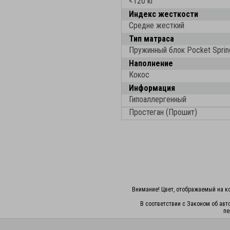
<120 кг
Индекс жесткости
Средне жесткий
Тип матраса
Пружинный блок Pocket Sprin
Наполнение
Кокос
Информация
Гипоаллергенный
Простеган (Прошит)
Внимание! Цвет, отображаемый на ко
В соответствии с Законом об авт
пе