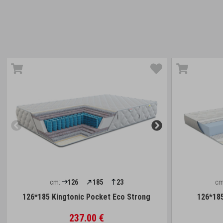
cm:
126
185
23
cm
126*185 Kingtonic Pocket Eco Strong
126*185
237.00 €