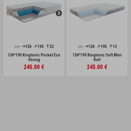
cm:
124
195
23
cm:
124
195
13
124*195 Kingtonic Pocket Eco
124*195 Kingtonic Soft Mini
Strong
Roll
245.00 €
245.00 €