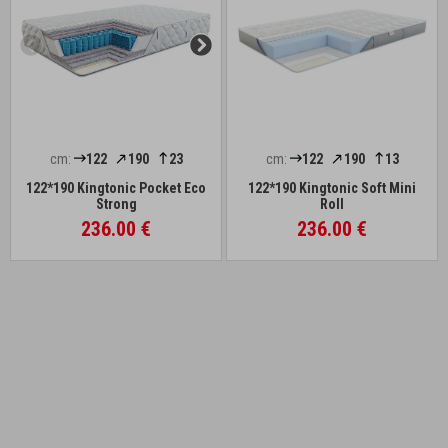
cm:
122
190
23
cm:
122
190
13
122*190 Kingtonic Pocket Eco
122*190 Kingtonic Soft Mini
Strong
Roll
236.00 €
236.00 €