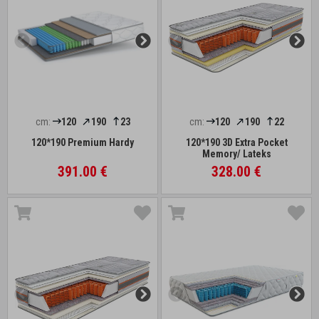
cm:
120
190
23
cm:
120
190
22
120*190 Premium Hardy
120*190 3D Extra Pocket
Memory/ Lateks
391.00 €
328.00 €