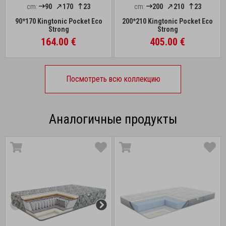
cm:
90
170
23
cm:
200
210
23
90*170 Kingtonic Pocket Eco
200*210 Kingtonic Pocket Eco
Strong
Strong
164.00 €
405.00 €
Посмотреть всю коллекцию
Аналогичные продукты