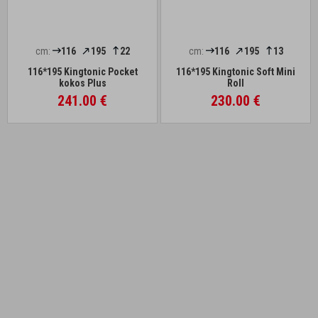
cm:
116
195
22
cm:
116
195
13
116*195 Kingtonic Pocket
116*195 Kingtonic Soft Mini
kokos Plus
Roll
241.00 €
230.00 €