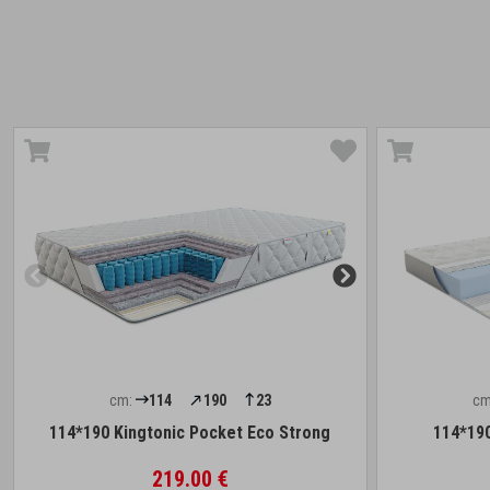
cm:
114
190
23
cm
114*190 Kingtonic Pocket Eco Strong
114*190
219.00 €