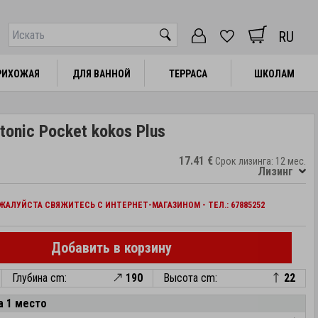
RU
РИХОЖАЯ
РИХОЖАЯ
ДЛЯ ВАННОЙ
ДЛЯ ВАННОЙ
ТЕРРАСА
ТЕРРАСА
ШКОЛАМ
ШКОЛАМ
onic Pocket kokos Plus
17.41 €
Срок лизинга: 12 мес.
Лизинг
АЛУЙСТА СВЯЖИТЕСЬ С ИНТЕРНЕТ-МАГАЗИНОМ - ТЕЛ.: 67885252
Добавить в корзину
Глубина cm:
190
Высота cm:
22
а 1 место