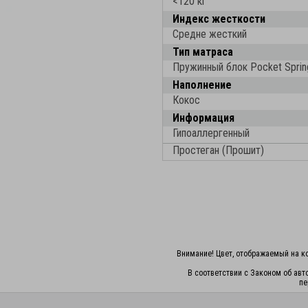
<120 кг
Индекс жесткости
Средне жесткий
Тип матраса
Пружинный блок Pocket Sprin
Наполнение
Кокос
Информация
Гипоаллергенный
Простеган (Прошит)
Внимание! Цвет, отображаемый на ко
В соответствии с Законом об авт
пе