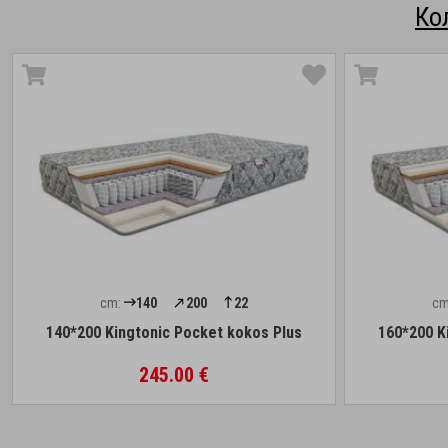
Ко
cm:
140
200
22
cm
140*200 Kingtonic Pocket kokos Plus
160*200 K
245.00 €