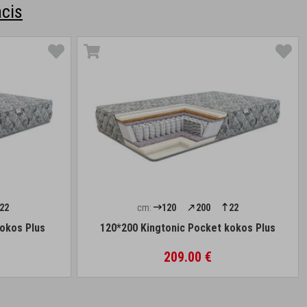
cis
22
cm:
120
200
22
kokos Plus
120*200 Kingtonic Pocket kokos Plus
209.00 €