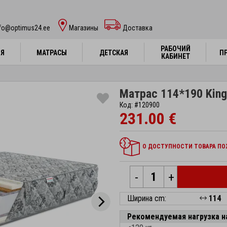
nfo@optimus24.ee
Магазины
Доставка
РАБОЧИЙ
РАБОЧИЙ
НЯ
НЯ
МАТРАСЫ
МАТРАСЫ
ДЕТСКАЯ
ДЕТСКАЯ
П
П
КАБИНЕТ
КАБИНЕТ
Матрас 114*190 Kingt
Код: #120900
231.00 €
О ДОСТУПНОСТИ ТОВАРА ПОЖ
-
+
Ширина cm:
114
Рекомендуемая нагрузка н