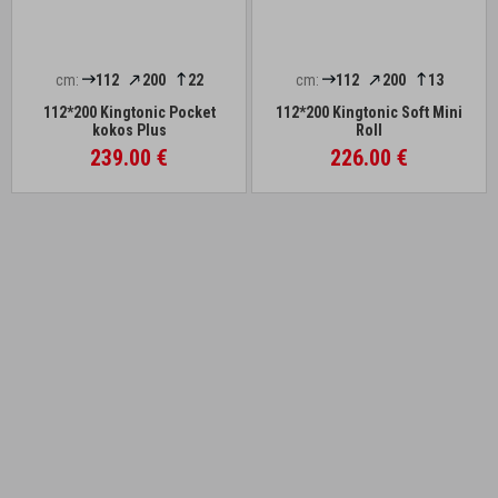
cm:
112
200
22
cm:
112
200
13
112*200 Kingtonic Pocket
112*200 Kingtonic Soft Mini
kokos Plus
Roll
239.00 €
226.00 €