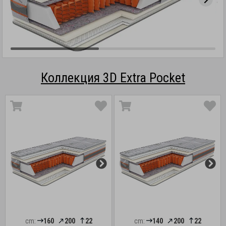
Коллекция 3D Extra Pocket
cm:
160
200
22
cm:
140
200
22