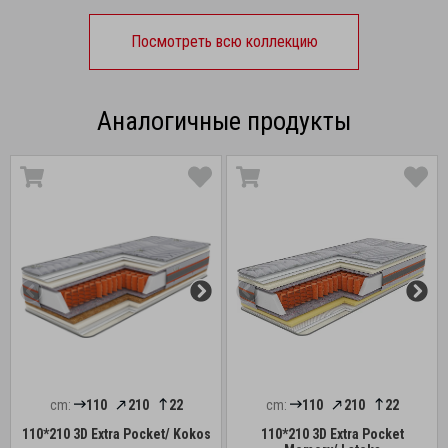
Посмотреть всю коллекцию
Аналогичные продукты
cm:
110
210
22
cm:
110
210
22
110*210 3D Extra Pocket/ Kokos
110*210 3D Extra Pocket