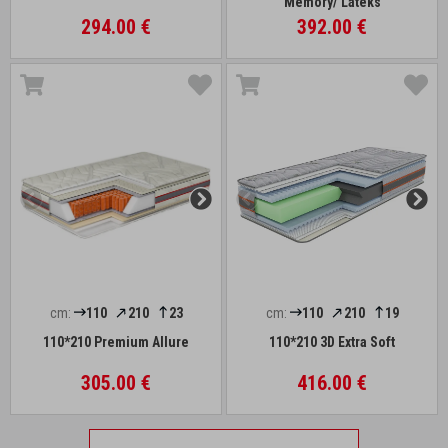
Memory/ Lateks
294.00 €
392.00 €
cm:
110
210
23
cm:
110
210
19
110*210 Premium Allure
110*210 3D Extra Soft
305.00 €
416.00 €