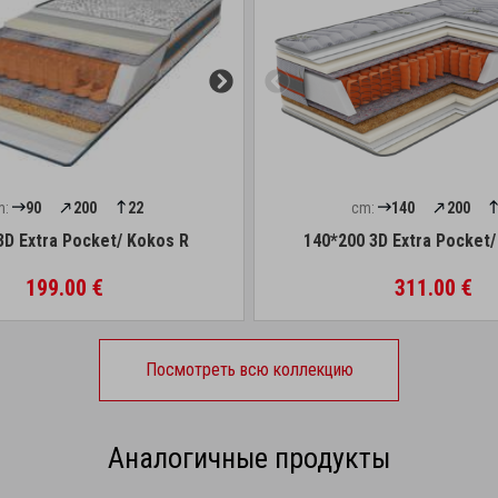
m:
90
200
22
cm:
140
200
3D Extra Pocket/ Kokos R
140*200 3D Extra Pocket
199.00 €
311.00 €
Посмотреть всю коллекцию
Аналогичные продукты