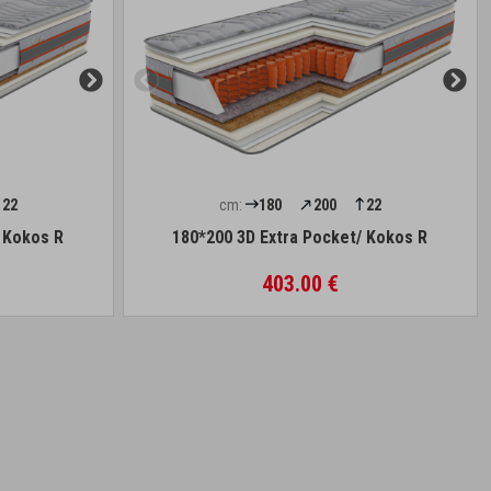
22
cm:
180
200
22
/ Kokos R
180*200 3D Extra Pocket/ Kokos R
403.00 €