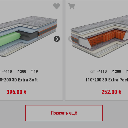
:
110
200
19
cm:
110
200
0*200 3D Extra Soft
110*200 3D Extra Poc
396.00 €
252.00 €
Показать ещё