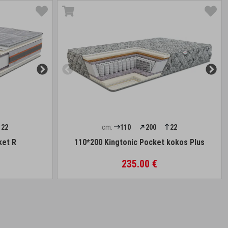
22
cm:
110
200
22
ket R
110*200 Kingtonic Pocket kokos Plus
235.00 €