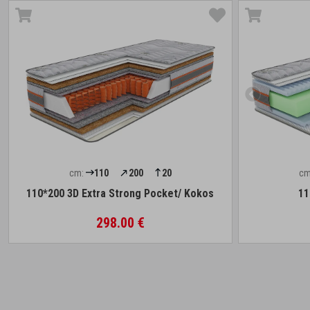
cm:
110
200
20
cm
110*200 3D Extra Strong Pocket/ Kokos
11
298.00 €