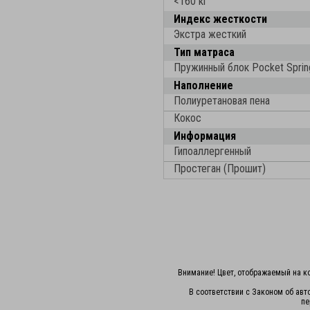
<160 кг
Индекс жесткости
Экстра жесткий
Тип матраса
Пружинный блок Pocket Sprin
Наполнение
Полиуретановая пена
Кокос
Информация
Гипоаллергенный
Простеган (Прошит)
Внимание! Цвет, отображаемый на ко
В соответствии с Законом об авт
пе