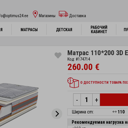
nfo@optimus24.ee
Магазины
Доставка
РАБОЧИЙ
РАБОЧИЙ
НЯ
НЯ
МАТРАСЫ
МАТРАСЫ
ДЕТСКАЯ
ДЕТСКАЯ
П
П
КАБИНЕТ
КАБИНЕТ
Матрас 110*200 3D E
Код: #174714
260.00 €
О ДОСТУПНОСТИ ТОВАРА ПОЖ
-
+
Ширина cm:
110
Рекомендуемая нагрузка н