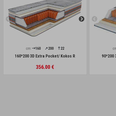
cm:
160
200
22
c
160*200 3D Extra Pocket/ Kokos R
90*200 
356.00 €