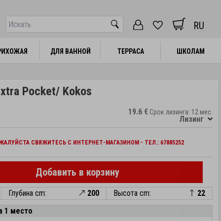
RU
РИХОЖАЯ
РИХОЖАЯ
ДЛЯ ВАННОЙ
ДЛЯ ВАННОЙ
ТЕРРАСА
ТЕРРАСА
ШКОЛАМ
ШКОЛАМ
xtra Pocket/ Kokos
19.6 €
Срок лизинга: 12 мес.
Лизинг
АЛУЙСТА СВЯЖИТЕСЬ С ИНТЕРНЕТ-МАГАЗИНОМ - ТЕЛ.: 67885252
Добавить в корзину
Глубина cm:
200
Высота cm:
22
а 1 место