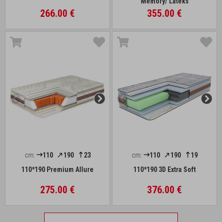
Memory/ Lateks
266.00 €
355.00 €
cm:
110
190
23
cm:
110
190
19
110*190 Premium Allure
110*190 3D Extra Soft
275.00 €
376.00 €