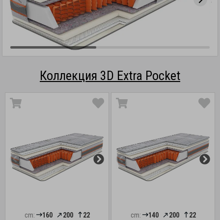
Коллекция 3D Extra Pocket
cm:
160
200
22
cm:
140
200
22