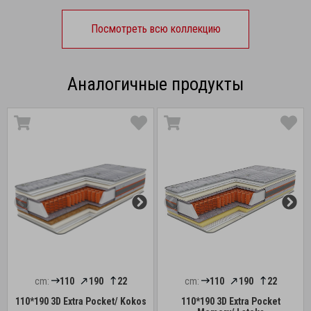
Посмотреть всю коллекцию
Аналогичные продукты
cm:
110
190
22
cm:
110
190
22
110*190 3D Extra Pocket/ Kokos
110*190 3D Extra Pocket