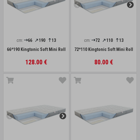
cm:
66
190
13
cm:
72
110
13
66*190 Kingtonic Soft Mini Roll
72*110 Kingtonic Soft Mini Roll
128.00 €
80.00 €