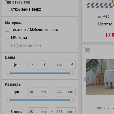
Тип открытия
Открывание вверх
cm:
30
Материал
Libretto
Текстиль / Мебельная ткань
17.0
EKO кожа
Натуральная кожа
Цены
—
€
€
Цена
Размеры
—
cm
cm
Ширина
cm:
39
—
cm
cm
Высота