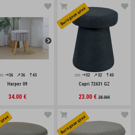
Выгоднaя цена
cm:
36
36
45
cm:
32
32
40
Harper 09
Capri 72631 GZ
34.00 €
23.00 €
28.00€
 цена
Выгоднaя цена