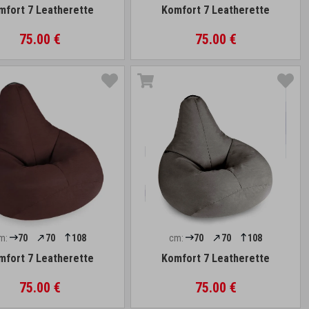
mfort 7 Leatherette
Komfort 7 Leatherette
75.00 €
75.00 €
m:
70
70
108
cm:
70
70
108
mfort 7 Leatherette
Komfort 7 Leatherette
75.00 €
75.00 €