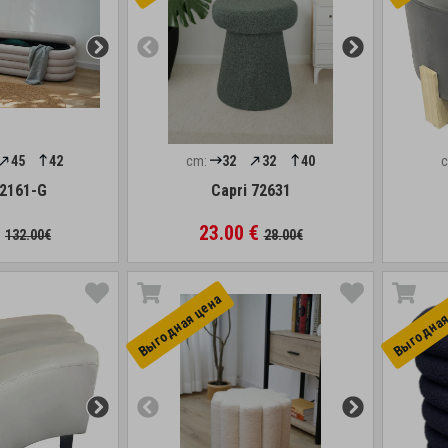
45
42
cm:
32
32
40
72161-G
Capri 72631
€
23.00 €
132.00€
28.00€
Выгоднaя цена
Выгоднaя