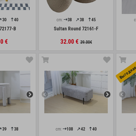
30
40
cm:
38
38
45
 72177-B
Sultan Round 72161-F
0 €
32.00 €
39.00€
Выгоднaя
39
38
cm:
108
42
40