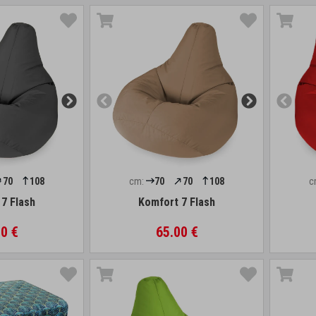
70
108
cm:
70
70
108
c
7 Flash
Komfort 7 Flash
0 €
65.00 €