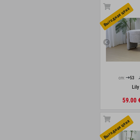
Выгоднaя цена
cm:
53
Lily
59.00 
Выгоднaя цена