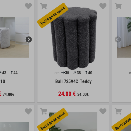
Выгоднaя цена
43
44
cm:
35
35
40
 10
Bali 72594C Teddy
€
24.00 €
74.00€
34.00€
Выгоднaя цена
Выгоднaя