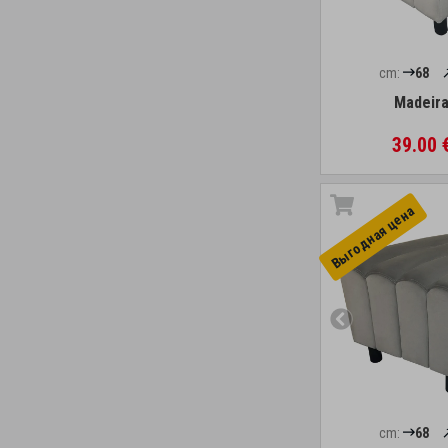
cm:
68
Madeira
39.00 
Выгоднaя цена
cm:
68