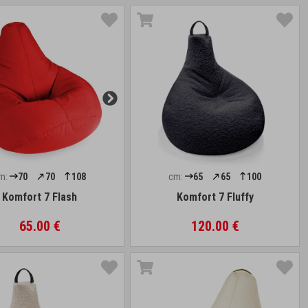
m:
70
70
108
cm:
65
65
100
Komfort 7 Flash
Komfort 7 Fluffy
65.00 €
120.00 €