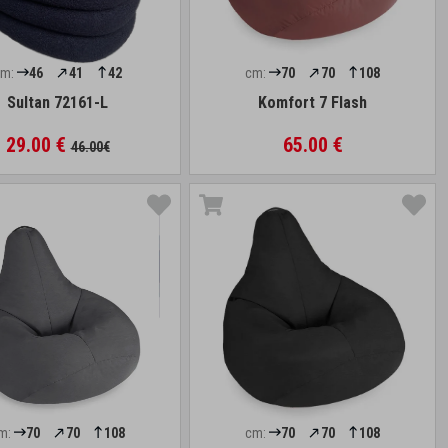
cm:
46
41
42
cm:
70
70
108
Sultan 72161-L
Komfort 7 Flash
29.00 €
65.00 €
46.00€
m:
70
70
108
cm:
70
70
108