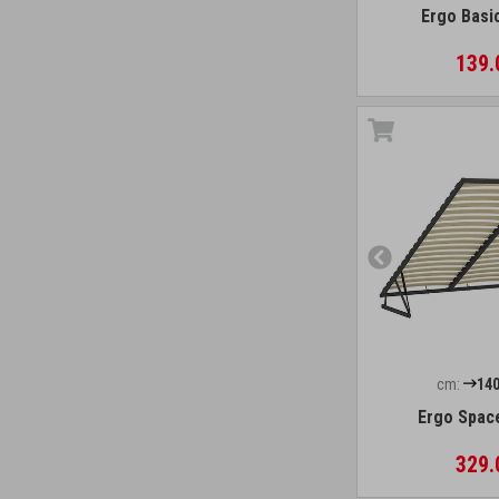
Ergo Basi
139.
cm:
14
Ergo Spac
329.