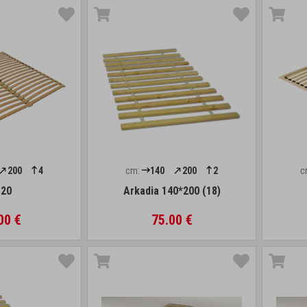
200
4
cm:
140
200
2
c
20
Arkadia 140*200 (18)
00 €
75.00 €