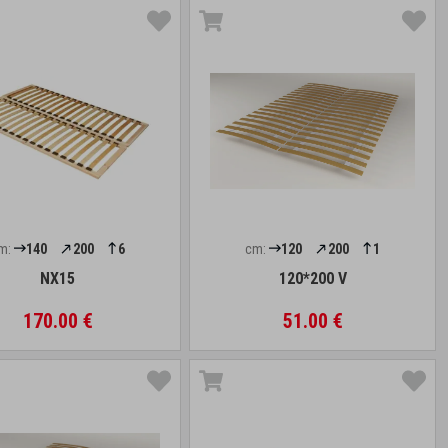
m:
140
200
6
cm:
120
200
1
NX15
120*200 V
170.00 €
51.00 €