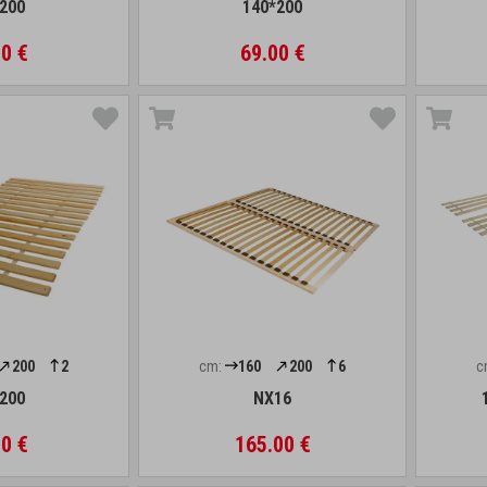
200
140*200
0 €
69.00 €
200
2
cm:
160
200
6
c
200
NX16
0 €
165.00 €