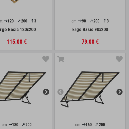
m:
120
200
3
cm:
90
200
3
rgo Basic 120x200
Ergo Basic 90x200
115.00 €
79.00 €
cm:
180
200
cm:
160
200