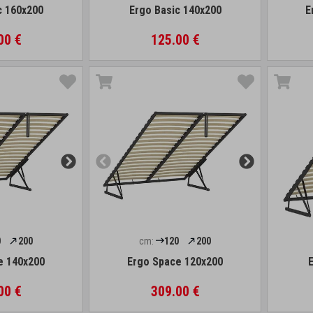
c 160x200
Ergo Basic 140x200
E
00 €
125.00 €
0
200
cm:
120
200
e 140x200
Ergo Space 120x200
00 €
309.00 €