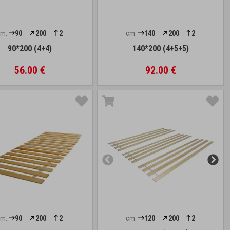
cm:
90
200
2
cm:
140
200
2
90*200 (4+4)
140*200 (4+5+5)
56.00 €
92.00 €
cm:
90
200
2
cm:
120
200
2