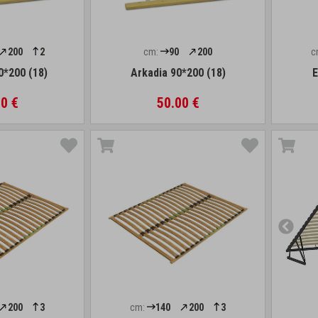
200
2
cm:
90
200
c
0*200 (18)
Arkadia 90*200 (18)
E
0 €
50.00 €
200
3
cm:
140
200
3