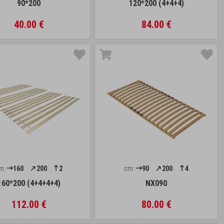
90*200
120*200 (4+4+4)
40.00 €
84.00 €
m:
160
200
2
cm:
90
200
4
160*200 (4+4+4+4)
NX090
112.00 €
80.00 €