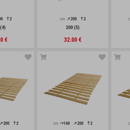
00
2
cm:
200
2
(4)
200 (5)
0 €
32.00 €
200
2
cm:
140
200
2