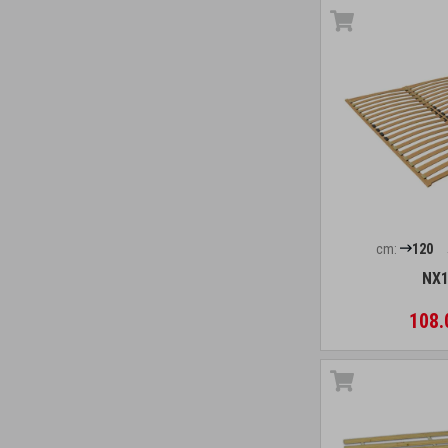
cm:
120
NX1
108.