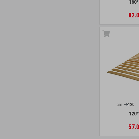
160*
82.0
cm:
120
120*
57.0