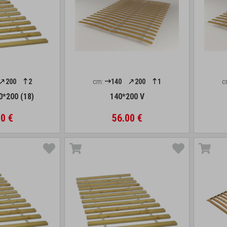
200
2
cm:
140
200
1
c
0*200 (18)
140*200 V
0 €
56.00 €