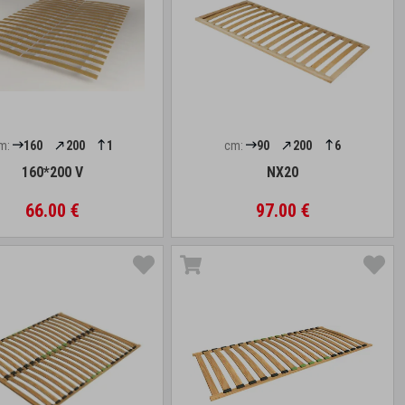
m:
160
200
1
cm:
90
200
6
160*200 V
NX20
66.00 €
97.00 €