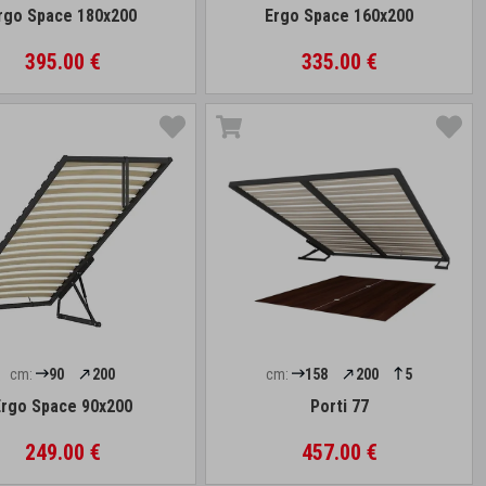
rgo Space 180x200
Ergo Space 160x200
395.00 €
335.00 €
cm:
90
200
cm:
158
200
5
Ergo Space 90x200
Porti 77
249.00 €
457.00 €