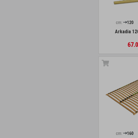
cm:
120
Arkadia 12
67.0
cm:
160