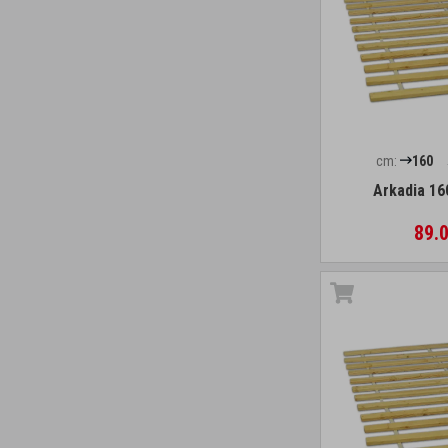
cm:
160
Arkadia 16
89.0