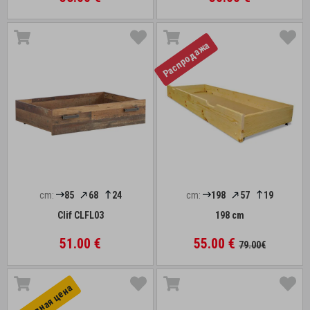
Распродажа
cm:
85
68
24
cm:
198
57
19
Clif CLFL03
198 cm
51.00 €
55.00 €
79.00€
Выгоднaя цена