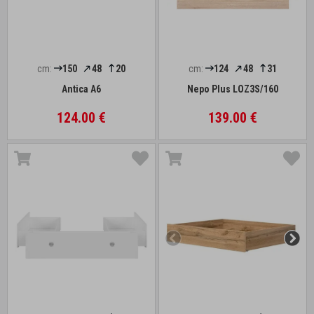
cm:
150
48
20
cm:
124
48
31
Antica A6
Nepo Plus LOZ3S/160
124.00 €
139.00 €