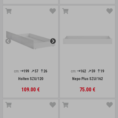
cm:
199
57
26
cm:
162
59
19
Holten SZU/120
Nepo Plus SZU/162
109.00 €
75.00 €