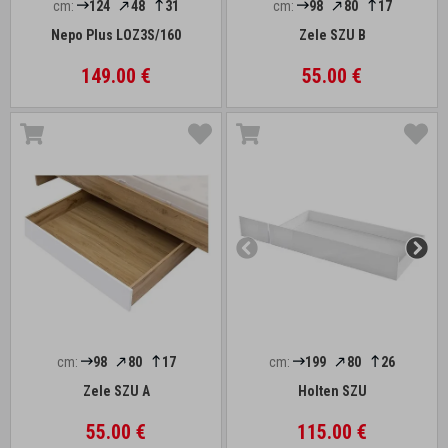
cm:
124
48
31
cm:
98
80
17
Nepo Plus LOZ3S/160
Zele SZU B
149.00 €
55.00 €
cm:
98
80
17
cm:
199
80
26
Zele SZU A
Holten SZU
55.00 €
115.00 €