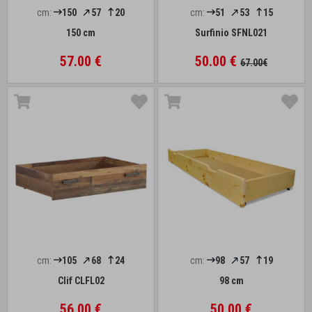
cm:
150
57
20
cm:
51
53
15
150 cm
Surfinio SFNL021
57.00 €
50.00 €
67.00€
cm:
105
68
24
cm:
98
57
19
Clif CLFL02
98 cm
56.00 €
50.00 €