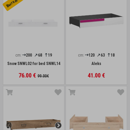
cm:
200
68
19
cm:
120
63
18
Snow SNWL02 for bed SNWL14
Aleks
76.00 €
41.00 €
99.00€